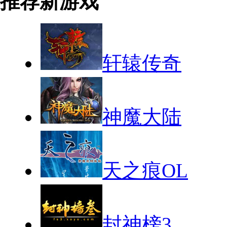
推荐新游戏
轩辕传奇
神魔大陆
天之痕OL
封神榜3