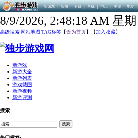
新游戏
|
新闻
|
下载
|
单机
|
电玩
|
手游
|
电竞
|
8/9/2026, 2:48:19 AM 星
高级搜索
|
网站地图
|
TAG标签
【
设为首页
】【
加入收藏
】
新游戏
新游大全
新游列表
游戏截图
新游视频
新游评测
搜索
搜索
热门标签: