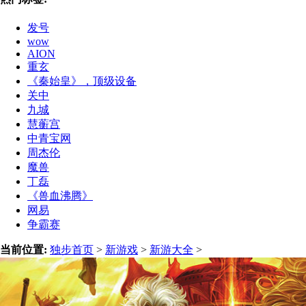
发号
wow
AION
重玄
《秦始皇》，顶级设备
关中
九城
慧蘅宫
中青宝网
周杰伦
魔兽
丁磊
《兽血沸腾》
网易
争霸赛
当前位置:
独步首页
>
新游戏
>
新游大全
>