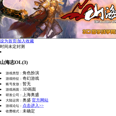
设为首页
|
加入收藏
时间未定
封测
山海志OL(3)
角色扮演
游戏类型：
奇幻游戏
游戏特征：
暂无
账号发放：
3D画面
游戏画面：
上海奥盛
研发公司：
奥盛
官方网站
大陆运营：
点击进入>>
游戏论坛：
未确定
收费模式：