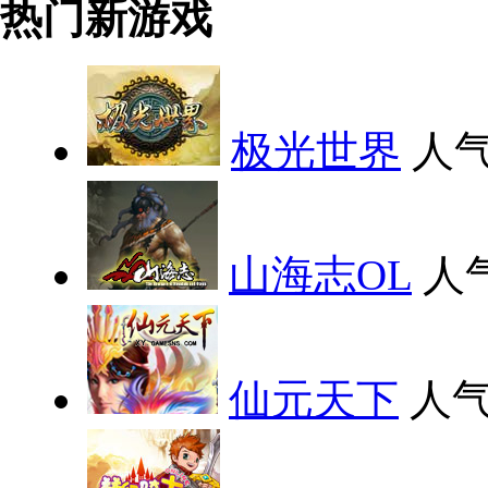
热门新游戏
极光世界
人气
山海志OL
人
仙元天下
人气