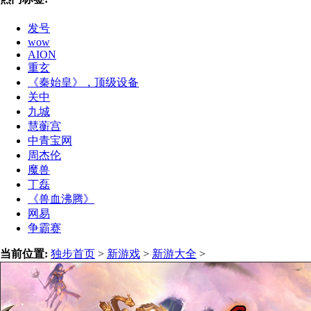
发号
wow
AION
重玄
《秦始皇》，顶级设备
关中
九城
慧蘅宫
中青宝网
周杰伦
魔兽
丁磊
《兽血沸腾》
网易
争霸赛
当前位置:
独步首页
>
新游戏
>
新游大全
>