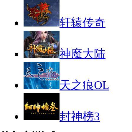
轩辕传奇
神魔大陆
天之痕OL
封神榜3