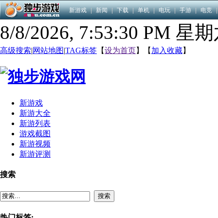
新游戏
|
新闻
|
下载
|
单机
|
电玩
|
手游
|
电竞
|
8/8/2026, 7:53:32 PM 星
高级搜索
|
网站地图
|
TAG标签
【
设为首页
】【
加入收藏
】
新游戏
新游大全
新游列表
游戏截图
新游视频
新游评测
搜索
搜索
热门标签: