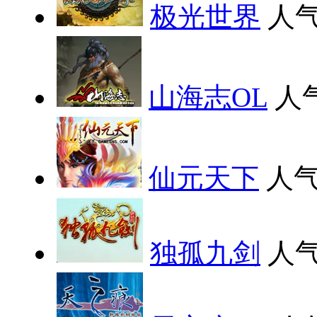
极光世界
人气
山海志OL
人
仙元天下
人气
独孤九剑
人气