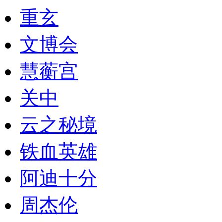
重玄
文博会
慧蘅宫
关中
云之秘境
铁血英雄
阿迪十分
周杰伦