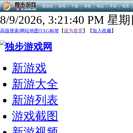
新游戏
|
新闻
|
下载
|
单机
|
电玩
|
手游
|
电竞
|
8/9/2026, 3:21:41 PM 星
高级搜索
|
网站地图
|
TAG标签
【
设为首页
】【
加入收藏
】
新游戏
新游大全
新游列表
游戏截图
新游视频