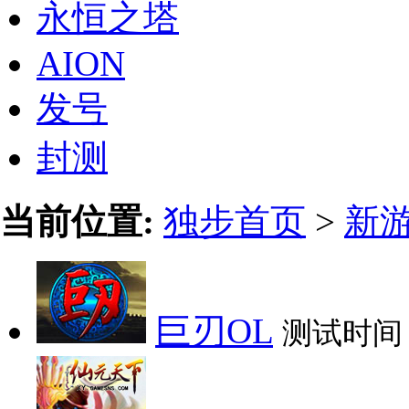
永恒之塔
AION
发号
封测
当前位置:
独步首页
>
新
巨刃OL
测试时间