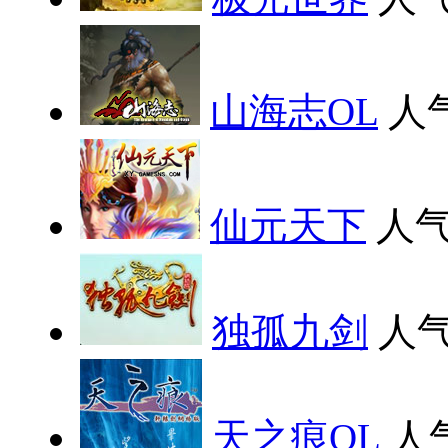
山海志OL
人
仙元天下
人气
独孤九剑
人气
天之痕OL
人