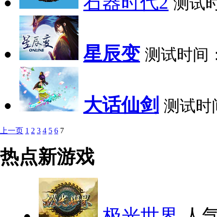
石器时代2
测试
星辰变
测试时间
大话仙剑
测试时
上一页
1
2
3
4
5
6
7
热点新游戏
极光世界
人气