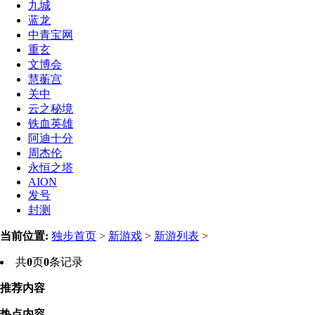
九城
蓝龙
中青宝网
重玄
文博会
慧蘅宫
关中
云之秘境
铁血英雄
阿迪十分
周杰伦
永恒之塔
AION
发号
封测
当前位置:
独步首页
>
新游戏
>
新游列表
>
共
0
页
0
条记录
推荐内容
热点内容