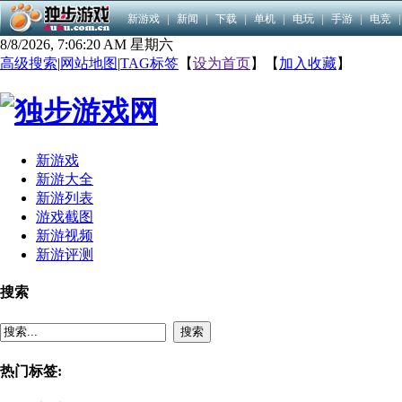
新游戏
|
新闻
|
下载
|
单机
|
电玩
|
手游
|
电竞
|
8/8/2026, 7:06:20 AM 星期六
高级搜索
|
网站地图
|
TAG标签
【
设为首页
】【
加入收藏
】
新游戏
新游大全
新游列表
游戏截图
新游视频
新游评测
搜索
搜索
热门标签: